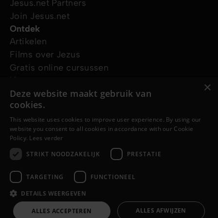
Jesus.net Partners
Join Jesus.net
Ontdek
Artikelen
Films over Jezus
Gratis online cursussen
Vraag ons
×
Ik wil gebed
Deze website maakt gebruik van
cookies.
Ik heb een vraag
Ik wil een gratis Bijbel
This website uses cookies to improve user experience. By using our
website you consent to all cookies in accordance with our Cookie
Volg ons
Policy.
Lees verder
STRIKT NOODZAKELIJK
PRESTATIE
TARGETING
FUNCTIONEEL
DETAILS WEERGEVEN
© Copyright 2026 vls.Jesus.net
Privacy Verklaring
ALLES AFWIJZEN
ALLES ACCEPTEREN
Cookie Verklaring
Een
WebNL
site