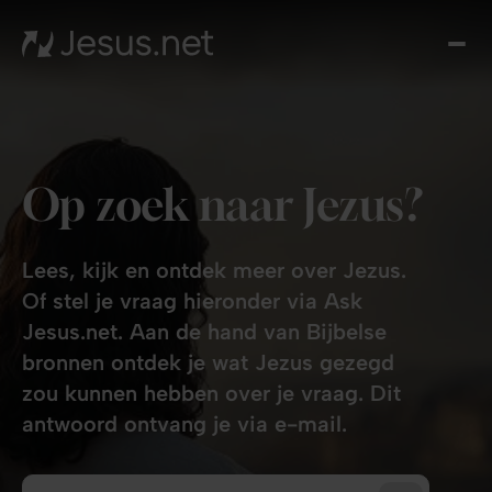
Wie 
Jesu
Th
Cho
Groe
Op zoek naar Jezus?
i
gel
Ik
Lees, kijk en ontdek meer over Jezus.
Bed
Won
Of stel je vraag hieronder via Ask
Jo
Jesus.net. Aan de hand van Bijbelse
Cont
bronnen ontdek je wat Jezus gezegd
Wat i
zou kunnen hebben over je vraag. Dit
mijn 
antwoord ontvang je via e-mail.
in je 